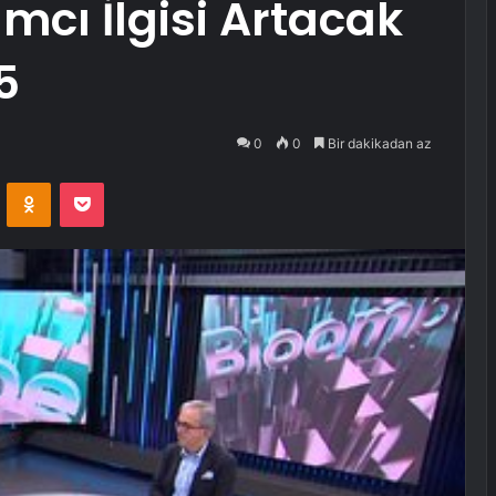
mcı İlgisi Artacak
5
0
0
Bir dakikadan az
VKontakte
Odnoklassniki
Pocket