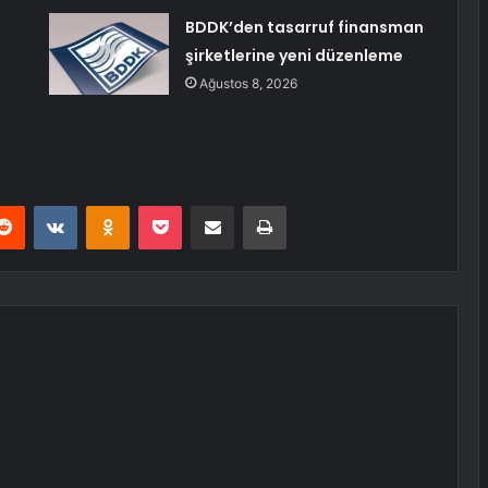
BDDK’den tasarruf finansman
şirketlerine yeni düzenleme
Ağustos 8, 2026
erest
Reddit
VKontakte
Odnoklassniki
Pocket
E-Posta ile paylaş
Yazdır