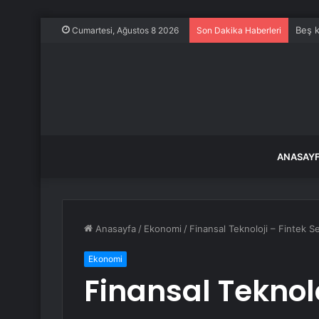
Beş k
Cumartesi, Ağustos 8 2026
Son Dakika Haberleri
ANASAY
Anasayfa
/
Ekonomi
/
Finansal Teknoloji – Fintek S
Ekonomi
Finansal Teknolo