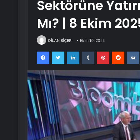
Sektörüne Yatırı
Mı? | 8 Ekim 202
DİLAN BİÇER
Ekim 10, 2025
Facebook
Twitter
LinkedIn
Tumblr
Pinterest
Reddit