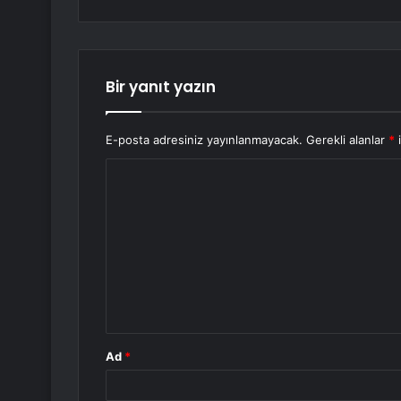
Bir yanıt yazın
E-posta adresiniz yayınlanmayacak.
Gerekli alanlar
*
i
Y
o
r
u
m
*
Ad
*