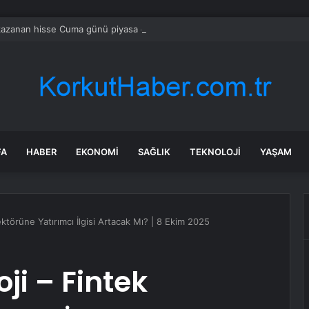
azanan hisse Cuma günü piyasa öncesi yükselişe liderlik etti
FA
HABER
EKONOMI
SAĞLIK
TEKNOLOJI
YAŞAM
ektörüne Yatırımcı İlgisi Artacak Mı? | 8 Ekim 2025
ji – Fintek