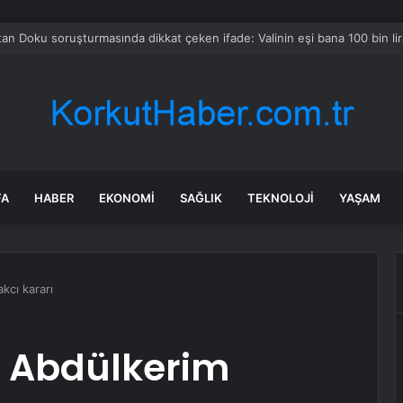
a Büyükşehir İle “Mahallemde Şenlik Var”
FA
HABER
EKONOMI
SAĞLIK
TEKNOLOJI
YAŞAM
kcı kararı
 Abdülkerim