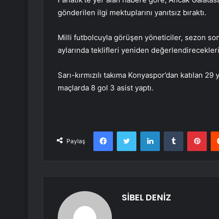
gönderilen ilgi mektuplarını yanıtsız bıraktı.
Milli futbolcuyla görüşen yöneticiler, sezon so
aylarında teklifleri yeniden değerlendireceklerin
Sarı-kırmızılı takıma Konyaspor’dan katılan 29 
maçlarda 8 gol 3 asist yaptı.
Facebook
Twitter
LinkedIn
Tumblr
Pint
Paylaş
SİBEL DENİZ