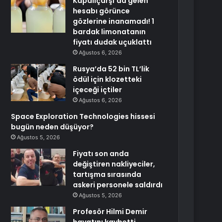
Kapalıçarşı’da gelen
hesabı görünce
gözlerine inanamadı! 1
bardak limonatanın
fiyatı dudak uçuklattı
Ağustos 6, 2026
Rusya’da 52 bin TL’lik
ödül için klozetteki
içeceği içtiler
Ağustos 6, 2026
Space Exploration Technologies hissesi
bugün neden düşüyor?
Ağustos 5, 2026
Fiyatı son anda
değiştiren nakliyeciler,
tartışma sırasında
askeri personele saldırdı
Ağustos 5, 2026
Profesör Hilmi Demir