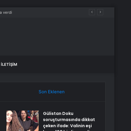
İLETIŞIM
Son Eklenen
Gülistan Doku
soruşturmasında dikkat
çeken ifade: Valinin eşi