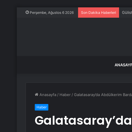
Manis
Perşembe, Ağustos 6 2026
Son Dakika Haberleri
ANASAY
Anasayfa
/
Haber
/
Galatasaray’da Abdülkerim Barda
Haber
Galatasaray’da