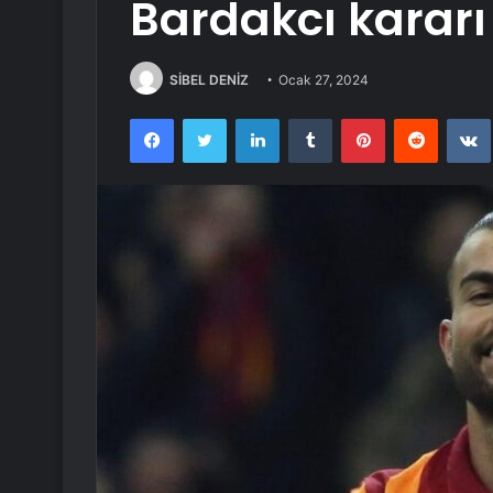
Bardakcı kararı
SİBEL DENİZ
Ocak 27, 2024
Facebook
Twitter
LinkedIn
Tumblr
Pinterest
Reddit