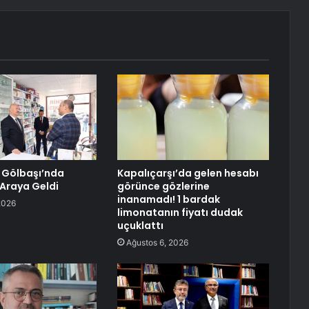
, Gölbaşı’nda
Kapalıçarşı’da gelen hesabı
 Araya Geldi
görünce gözlerine
inanamadı! 1 bardak
2026
limonatanın fiyatı dudak
uçuklattı
Ağustos 6, 2026