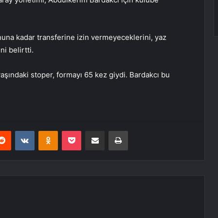
nuna kadar transferine izin vermeyeceklerini, yaz
i belirtti.
yaşındaki stoper, formayı 65 kez giydi. Bardakcı bu
erest
Reddit
VKontakte
Odnoklassniki
Pocket
E-Posta ile paylaş
Yazdır