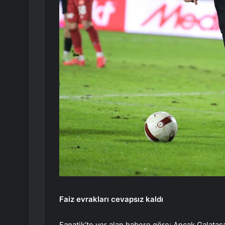
Faiz evrakları cevapsız kaldı
Fanatik’te yer alan habere göre; Ancak Galatas