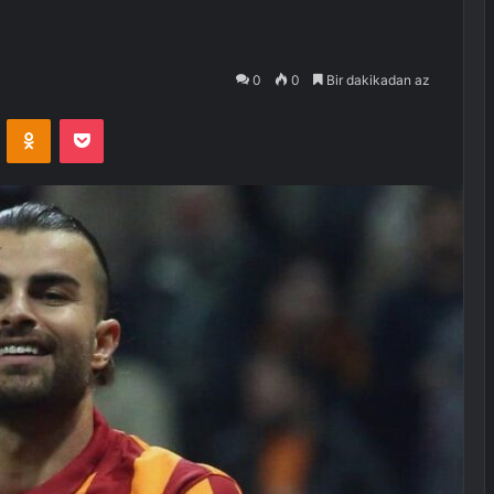
0
0
Bir dakikadan az
VKontakte
Odnoklassniki
Pocket