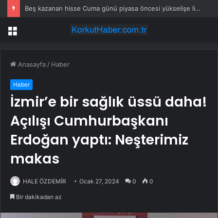
Beş kazanan hisse Cuma günü piyasa öncesi yükselişe liderlik etti
Menü
Anasayfa
/
Haber
Haber
İzmir’e bir sağlık üssü daha!
Açılışı Cumhurbaşkanı
Erdoğan yaptı: Neşterimiz
makas
HALE ÖZDEMİR
Ocak 27, 2024
0
0
Bir dakikadan az