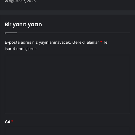
Ağustos 7, 2026
Bir yanıt yazın
E-posta adresiniz yayınlanmayacak.
Gerekli alanlar
*
ile
işaretlenmişlerdir
Y
o
r
u
m
*
Ad
*