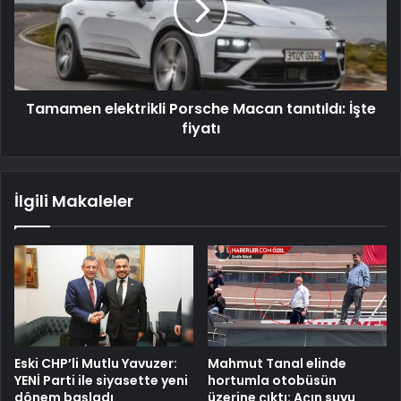
Tamamen elektrikli Porsche Macan tanıtıldı: İşte
fiyatı
İlgili Makaleler
Eski CHP’li Mutlu Yavuzer:
Mahmut Tanal elinde
YENİ Parti ile siyasette yeni
hortumla otobüsün
dönem başladı
üzerine çıktı: Açın suyu