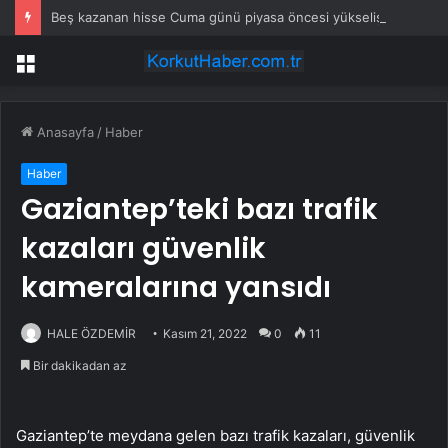
Beş kazanan hisse Cuma günü piyasa öncesi yükselişe liderlik etti
Menü
Anasayfa
/
Haber
Haber
Gaziantep’teki bazı trafik
kazaları güvenlik
kameralarına yansıdı
HALE ÖZDEMİR
Kasım 21, 2022
0
11
Bir dakikadan az
Gaziantep’te meydana gelen bazı trafik kazaları, güvenlik