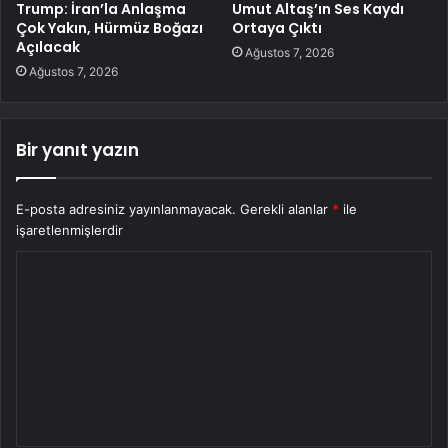
Trump: İran’la Anlaşma
Umut Altaş’ın Ses Kaydı
Çok Yakın, Hürmüz Boğazı
Ortaya Çıktı
Açılacak
Ağustos 7, 2026
Ağustos 7, 2026
Bir yanıt yazın
E-posta adresiniz yayınlanmayacak.
Gerekli alanlar
*
ile
işaretlenmişlerdir
Y
o
r
u
m
*