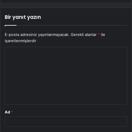
Bir yanıt yazın
E-posta adresiniz yayınlanmayacak.
Gerekli alanlar
*
ile
işaretlenmişlerdir
Y
o
r
u
m
*
Ad
*