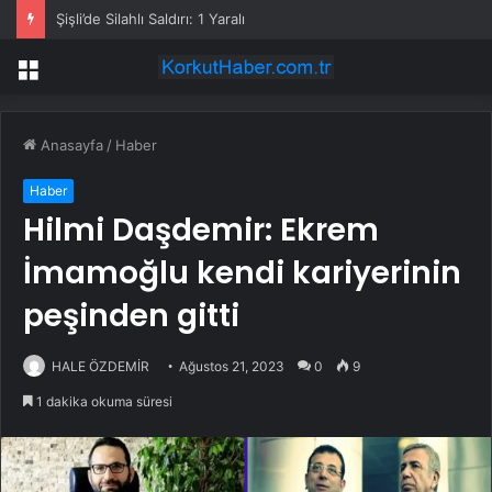
Şişli’de Silahlı Saldırı: 1 Yaralı
Menü
Anasayfa
/
Haber
Haber
Hilmi Daşdemir: Ekrem
İmamoğlu kendi kariyerinin
peşinden gitti
HALE ÖZDEMİR
Ağustos 21, 2023
0
9
1 dakika okuma süresi