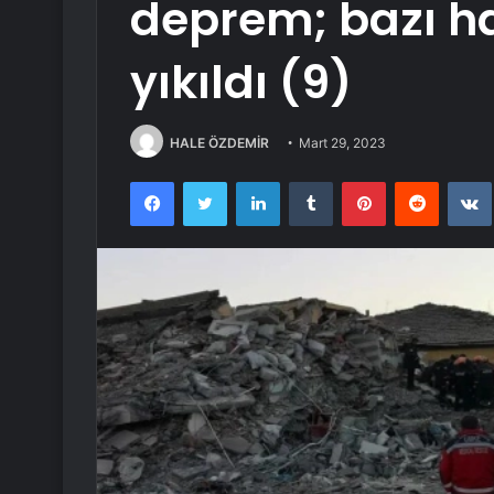
deprem; bazı ha
yıkıldı (9)
HALE ÖZDEMİR
Mart 29, 2023
Facebook
Twitter
LinkedIn
Tumblr
Pinterest
Reddit