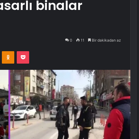
sarlı binalar
0
11
Bir dakikadan az
VKontakte
Odnoklassniki
Pocket