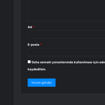
m
*
Ad
*
E-posta
*
Daha sonraki yorumlarımda kullanılması için adı
kaydedilsin.