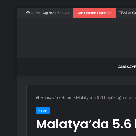
TBMM Gen
Cuma, Ağustos 7 2026
Son Dakika Haberleri
ANASAY
Anasayfa
/
Haber
/
Malatya’da 5.6 büyüklüğünde depr
Haber
Malatya’da 5.6