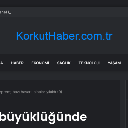
el Kurulu… Murat Emir: “Yargı Siyasetin Sopası Haline Geldi”
FA
HABER
EKONOMI
SAĞLIK
TEKNOLOJI
YAŞAM
em; bazı hasarlı binalar yıkıldı (9)
 büyüklüğünde