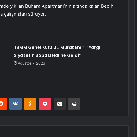
emde yıkılan Buhara Apartmanı’nın altında kalan Bedih
a çalışmaları sürüyor.
TBMM Genel Kurulu… Murat Emir: “Yargı
Siyasetin Sopası Haline Geldi”
Ağustos 7, 2026
erest
Reddit
VKontakte
Odnoklassniki
Pocket
E-Posta ile paylaş
Yazdır