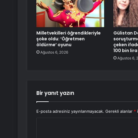
Milletvekilleri öğrendikleriyle
Gülistan D
şoke oldu: ‘Öğretmen
soruşturm
öldürme’ oyunu
çeken ifade
100 bin lira
Ağustos 6, 2026
Ağustos 6, 
Bir yanıt yazın
E-posta adresiniz yayınlanmayacak.
Gerekli alanlar
*
i
Y
o