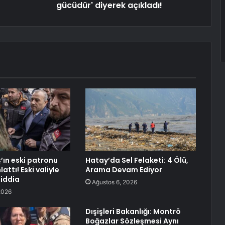
gücüdür' diyerek açıkladı!
’ın eski patronu
Hatay’da Sel Felaketi: 4 Ölü,
attı! Eski valiyle
Arama Devam Ediyor
 iddia
Ağustos 6, 2026
2026
Dışişleri Bakanlığı: Montrö
Boğazlar Sözleşmesi Aynı