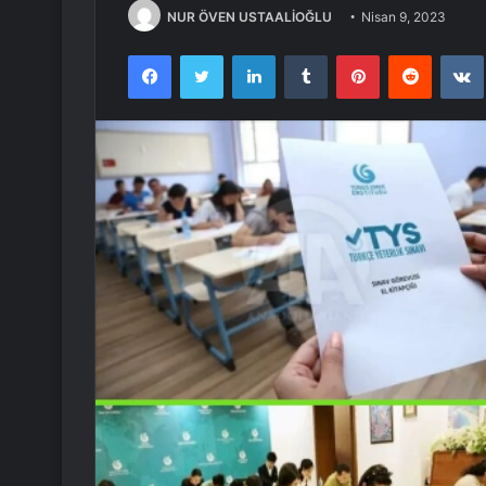
NUR ÖVEN USTAALİOĞLU
Nisan 9, 2023
Facebook
Twitter
LinkedIn
Tumblr
Pinterest
Reddit