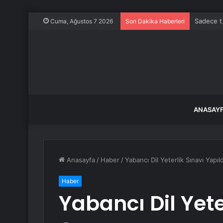
Sadece ta
Cuma, Ağustos 7 2026
Son Dakika Haberleri
ANASAY
Anasayfa
/
Haber
/
Yabancı Dil Yeterlik Sınavı Yapıld
Haber
Yabancı Dil Yete