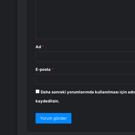
r
u
m
*
Ad
*
E-posta
*
Daha sonraki yorumlarımda kullanılması için adı
kaydedilsin.