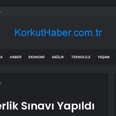
nk değil: Almanya’nın yeni savaş planı dikkat çekti
FA
HABER
EKONOMI
SAĞLIK
TEKNOLOJI
YAŞAM
ı
rlik Sınavı Yapıldı