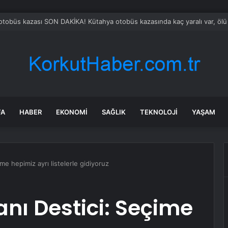
busu yaşıyor: Yüzbinlerce kişi kaçıyor alevler kovalıyor
FA
HABER
EKONOMI
SAĞLIK
TEKNOLOJI
YAŞAM
e hepimiz ayrı listelerle gidiyoruz
nı Destici: Seçime