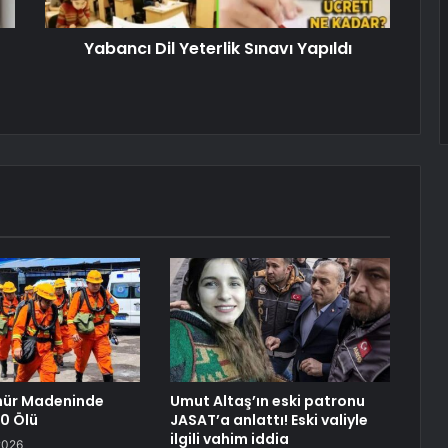
Yabancı Dil Yeterlik Sınavı Yapıldı
mür Madeninde
Umut Altaş’ın eski patronu
0 Ölü
JASAT’a anlattı! Eski valiyle
ilgili vahim iddia
2026