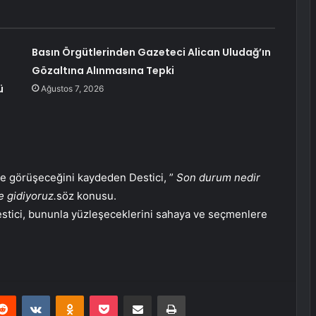
Basın Örgütlerinden Gazeteci Alican Uludağ’ın
Gözaltına Alınmasına Tepki
ü
Ağustos 7, 2026
de görüşeceğini kaydeden Destici, ”
Son durum nedir
e gidiyoruz.
söz konusu.
stici, bununla yüzleşeceklerini sahaya ve seçmenlere
erest
Reddit
VKontakte
Odnoklassniki
Pocket
E-Posta ile paylaş
Yazdır