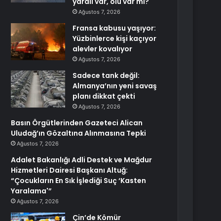
yaralı var, ölü var mı?
Ağustos 7, 2026
Fransa kabusu yaşıyor:
Yüzbinlerce kişi kaçıyor
alevler kovalıyor
Ağustos 7, 2026
Sadece tank değil:
Almanya’nın yeni savaş
planı dikkat çekti
Ağustos 7, 2026
Basın Örgütlerinden Gazeteci Alican
Uludağ’ın Gözaltına Alınmasına Tepki
Ağustos 7, 2026
Adalet Bakanlığı Adli Destek ve Mağdur
Hizmetleri Dairesi Başkanı Altuğ:
“Çocukların En Sık İşlediği Suç ‘Kasten
Yaralama'”
Ağustos 7, 2026
Çin’de Kömür