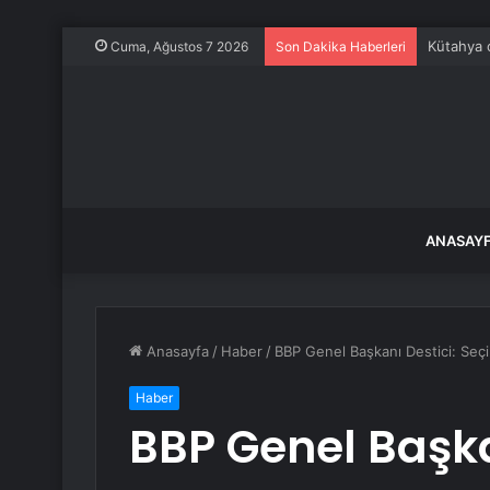
Fransa ka
Cuma, Ağustos 7 2026
Son Dakika Haberleri
ANASAY
Anasayfa
/
Haber
/
BBP Genel Başkanı Destici: Seçim
Haber
BBP Genel Başka