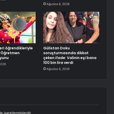
Ağustos 6, 2026
leri öğrendikleriyle
Gülistan Doku
 ‘Öğretmen
soruşturmasında dikkat
oyunu
çeken ifade: Valinin eşi bana
100 bin lira verdi
2026
Ağustos 6, 2026
le işaretlenmişlerdir