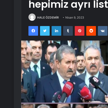
hepimiz ayrı lis
HALE ÖZDEMİR
Nisan 9, 2023
Facebook
Twitter
LinkedIn
Tumblr
Pinterest
Reddit