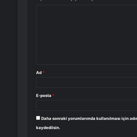
Y
o
r
u
m
*
Ad
*
E-posta
*
Daha sonraki yorumlarımda kullanılması için adı
kaydedilsin.