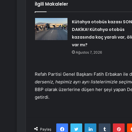
İlgili Makaleler
Kütahya otobüs kazası SON
DAKİKA! Kütahya otobüs
kazasında kaç yaralı var, öl
var mı?
Ağustos 7, 2026
Refah Partisi Genel Başkanı Fatih Erbakan ile 
derseniz, hepimiz ayrı ayrı listelerimizle seçim
BBP olarak üzerlerine düşen her şeyi yapan De
getirdi.
Facebook
Twitter
LinkedIn
Tumblr
Pint
Paylaş