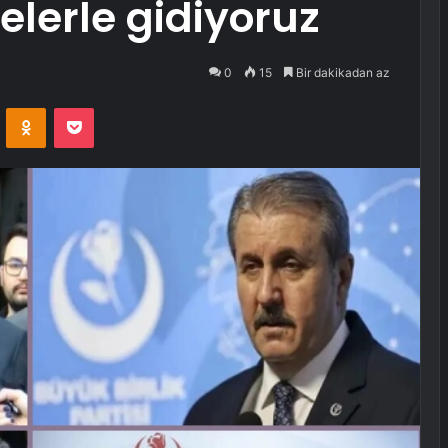
telerle gidiyoruz
0
15
Bir dakikadan az
VKontakte
Odnoklassniki
Pocket